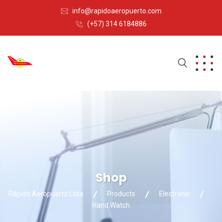
info@rapidoaeropuerto.com
(+57) 314 6184886
Shop
Rápido Aeropuerto Ltda
Products
Electronic
Hand Watch