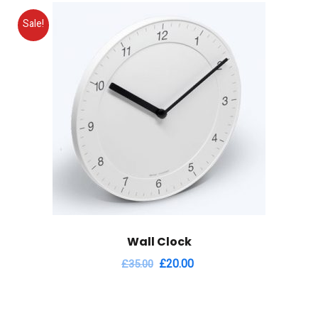
Sale!
Wall Clock
£
20.00
£
35.00